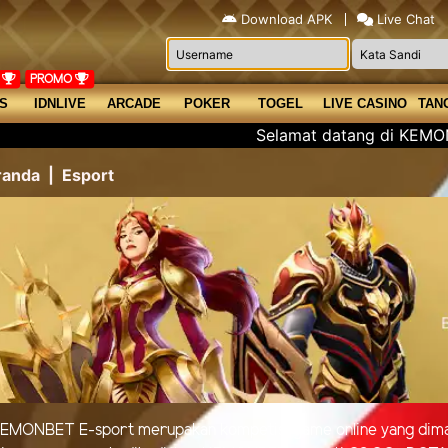
Download APK
Live Chat
O
PROMO
S
IDNLIVE
ARCADE
POKER
TOGEL
LIVE CASINO
TAN
Selamat datang di KEMONBET - Situs Judi 
randa
Esport
EMONBET E-sport merupakan kompetisi game online yang dimai