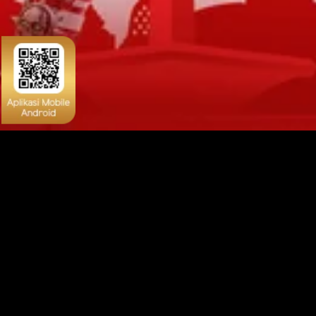
TENTANG KAMI
JAD