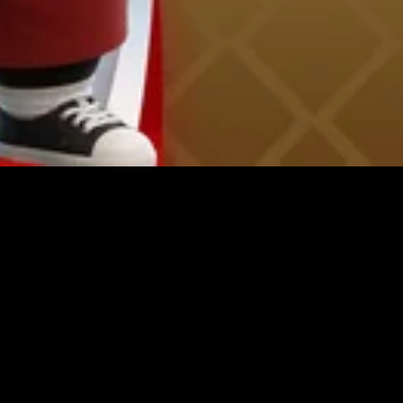
TO MACAU
RTP GACOR
nsi