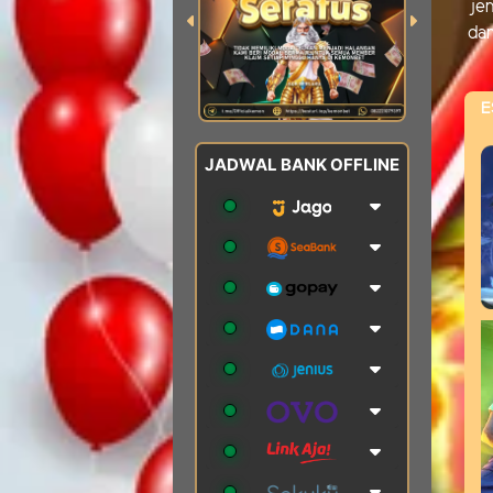
je
dan
E
JADWAL BANK OFFLINE