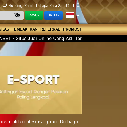
Hubungi Kami
Lupa Kata Sandi?
DAFTAR
GKAS
TEMBAK IKAN
REFERRAL
PROMOSI
Online Uang Asli Terlengkap & Terpercaya di INDONESIA
nkan oleh profesional gamer. Berbagai