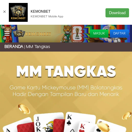
×
KEMONBET
Download
KEMONBET Mobile App
MASUK
DAFTAR
MM Tangkas
BERANDA