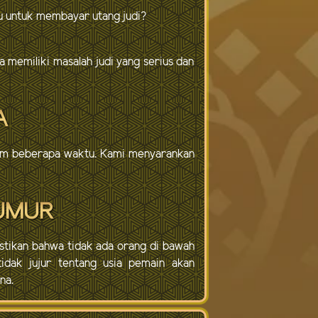
u untuk membayar utang judi?
memiliki masalah judi yang serius dan
A
alam beberapa waktu. Kami menyarankan
 UMUR
tikan bahwa tidak ada orang di bawah
idak jujur tentang usia pemain akan
na.