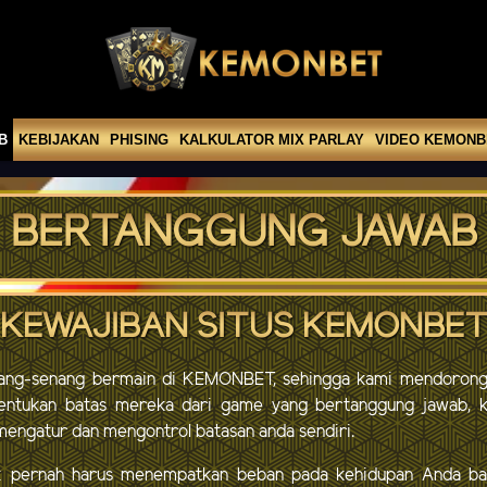
B
KEBIJAKAN
PHISING
KALKULATOR MIX PARLAY
VIDEO KEMONB
BERTANGGUNG JAWAB
KEWAJIBAN SITUS KEMONBE
nang-senang bermain di KEMONBET, sehingga kami mendoron
entukan batas mereka dari game yang bertanggung jawab, 
ngatur dan mengontrol batasan anda sendiri.
ak pernah harus menempatkan beban pada kehidupan Anda bai