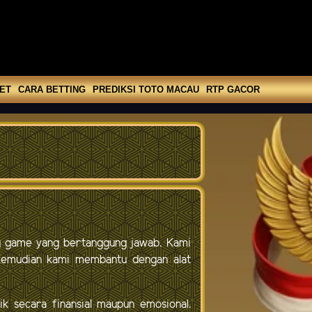
ET
CARA BETTING
PREDIKSI TOTO MACAU
RTP GACOR
T
g game yang bertanggung jawab. Kami
kemudian kami membantu dengan alat
k secara finansial maupun emosional.