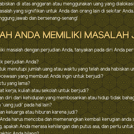
iskan di atas anggaran atau menggunakan uang yang dialokasika
salah yang signifikan untuk Anda dan orang lain di sekitar Anda
nggung jawab dan bersenang-senang!
AH ANDA MEMILIKI MASALAH J
ki masalah dengan perjudian Anda, tanyakan pada diri Anda per
ik perjudian Anda?
k menutupi jumlah uang atau waktu yang telah anda habiskan un
ecewaan yang membuat Anda ingin untuk berjudi?
ktu yang lama?
t kerja, kuliah atau sekolah untuk berjudi?
an diri dari kehidupan yang membosankan atau hidup tidak baha
ang judi' pada hal lain?
n keluarga atau hiburan karena judi?
a Anda harus mencoba dan memenangkan kembali kerugian anda 
g, apakah Anda merasa kehilangan dan putus asa, dan perlu untuk
akhir Anda hilang?