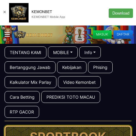
×
KEMONBET
Download
KEMONBET Mobile App
MASUK
DAFTAR
TENTANG KAMI
MOBILE
Info
Bertanggung Jawab
Kebijakan
Phising
Kalkulator Mix Parlay
Video Kemonbet
Cara Betting
PREDIKSI TOTO MACAU
RTP GACOR