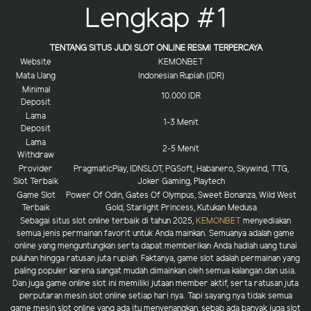
Lengkap #1
TENTANG SITUS JUDI SLOT ONLINE RESMI TERPERCAYA
Website
KEMONBET
Mata Uang
Indonesian Rupiah (IDR)
Minimal
10.000 IDR
Deposit
Lama
1-3 Menit
Deposit
Lama
2-5 Menit
Withdraw
Provider
PragmaticPlay, IDNSLOT, PGSoft, Habanero, Skywind, TTG,
Slot Terbaik
Joker Gaming, Playtech
Game Slot
Power Of Odin, Gates Of Olympus, Sweet Bonanza, Wild West
Terbaik
Gold, Starlight Princess, Kutukan Medusa
Sebagai situs slot online terbaik di tahun 2025,
KEMONBET
menyediakan
semua jenis permainan favorit untuk Anda mainkan. Semuanya adalah game
online yang menguntungkan serta dapat memberikan Anda hadiah uang tunai
puluhan hingga ratusan juta rupiah. Faktanya, game slot adalah permainan yang
paling populer karena sangat mudah dimainkan oleh semua kalangan dan usia.
Dan juga game online slot ini memiliki jutaan member aktif, serta ratusan juta
perputaran mesin slot online setiap hari nya. Tapi sayang nya tidak semua
game mesin slot online yang ada itu menyenangkan, sebab ada banyak juga slot