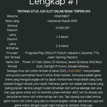
Lengkap #1
TENTANG SITUS JUDI SLOT ONLINE RESMI TERPERCAYA
Website
KEMONBET
Mata Uang
Indonesian Rupiah (IDR)
Minimal
10.000 IDR
Deposit
Lama
1-3 Menit
Deposit
Lama
2-5 Menit
Withdraw
Provider
PragmaticPlay, IDNSLOT, PGSoft, Habanero, Skywind, TTG,
Slot Terbaik
Joker Gaming, Playtech
Game Slot
Power Of Odin, Gates Of Olympus, Sweet Bonanza, Wild West
Terbaik
Gold, Starlight Princess, Kutukan Medusa
Sebagai situs slot online terbaik di tahun 2025,
KEMONBET
menyediakan
semua jenis permainan favorit untuk Anda mainkan. Semuanya adalah game
online yang menguntungkan serta dapat memberikan Anda hadiah uang tunai
puluhan hingga ratusan juta rupiah. Faktanya, game slot adalah permainan yang
paling populer karena sangat mudah dimainkan oleh semua kalangan dan usia.
Dan juga game online slot ini memiliki jutaan member aktif, serta ratusan juta
perputaran mesin slot online setiap hari nya. Tapi sayang nya tidak semua
game mesin slot online yang ada itu menyenangkan, sebab ada banyak juga slot
game online dengan tujuan ingin menguras dompet Anda saja.