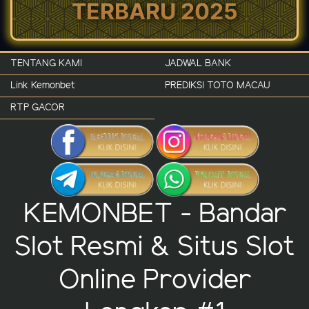
TERBARU 2025
TENTANG KAMI
JADWAL BANK
Link Kemonbet
PREDIKSI TOTO MACAU
RTP GACOR
KEMONBET - Bandar
Slot Resmi & Situs Slot
Online Provider