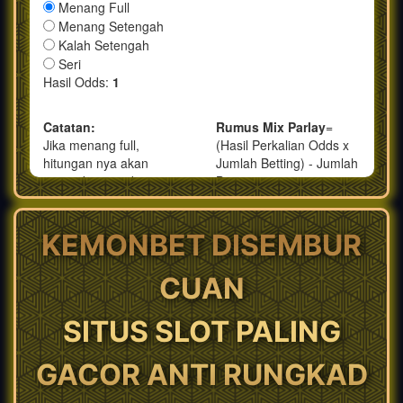
KEMONBET DISEMBUR
CUAN
SITUS SLOT PALING
GACOR ANTI RUNGKAD